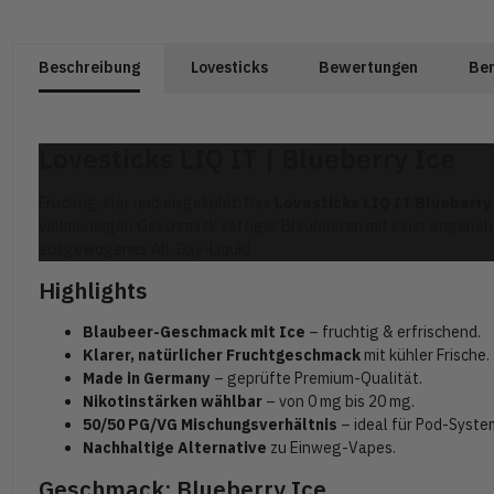
Beschreibung
Lovesticks
Bewertungen
Ben
Lovesticks LIQ IT | Blueberry Ice
Fruchtig, klar und eisgekühlt: Das
Lovesticks LIQ IT Blueberry
vollmundigen Geschmack saftiger Blaubeeren mit einer angenehm 
ausgewogenes All-Day-Liquid.
Highlights
Blaubeer-Geschmack mit Ice
– fruchtig & erfrischend.
Klarer, natürlicher Fruchtgeschmack
mit kühler Frische.
Made in Germany
– geprüfte Premium-Qualität.
Nikotinstärken wählbar
– von 0 mg bis 20 mg.
50/50 PG/VG Mischungsverhältnis
– ideal für Pod-Syste
Nachhaltige Alternative
zu Einweg-Vapes.
Geschmack: Blueberry Ice