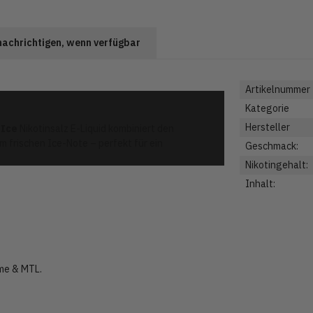
achrichtigen, wenn verfügbar
Artikelnummer
Kategorie
Hersteller
 Ice
Nikotinsalz E-Liquid kombiniert den
frischen Ice-Note – perfekt für ein
Geschmack:
Nikotingehalt:
Inhalt:
me & MTL.