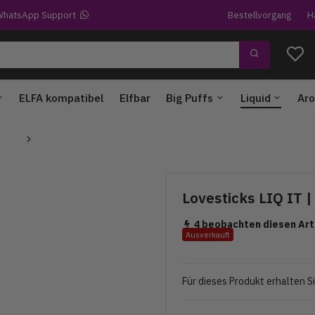
hatsApp Support
Bestellvorgang
H
ELFA kompatibel
Elfbar
Big Puffs
Liquid
Aro
Lovesticks LIQ IT |
4 beobachten diesen Art
Ausverkauft
Für dieses Produkt erhalten S