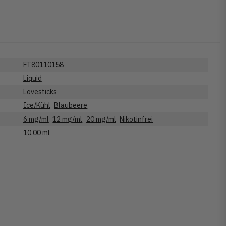
FT80110158
Liquid
Lovesticks
Ice/Kühl
Blaubeere
6 mg/ml
12 mg/ml
20 mg/ml
Nikotinfrei
10,00 ml