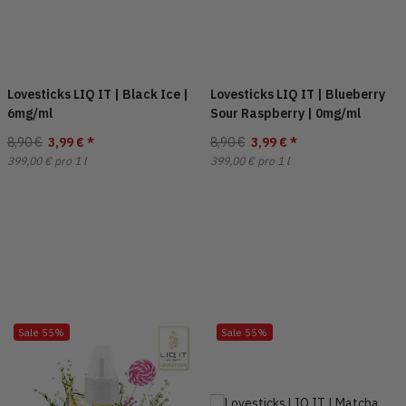
Lovesticks LIQ IT | Black Ice |
Lovesticks LIQ IT | Blueberry
6mg/ml
Sour Raspberry | 0mg/ml
8,90 €
3,99 €
*
8,90 €
3,99 €
*
399,00 € pro 1 l
399,00 € pro 1 l
Sale 55%
Sale 55%