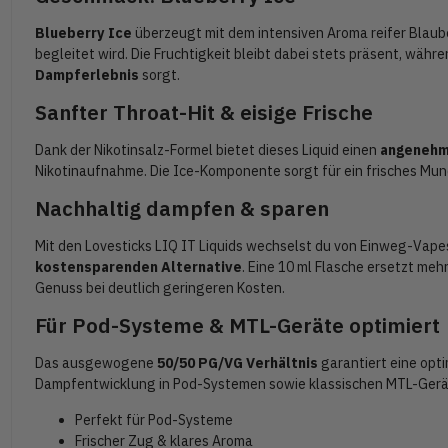
Blueberry Ice
überzeugt mit dem intensiven Aroma reifer Blaube
begleitet wird. Die Fruchtigkeit bleibt dabei stets präsent, währe
Dampferlebnis
sorgt.
Sanfter Throat-Hit & eisige Frische
Dank der Nikotinsalz-Formel bietet dieses Liquid einen
angenehm
Nikotinaufnahme. Die Ice-Komponente sorgt für ein frisches Mu
Nachhaltig dampfen & sparen
Mit den Lovesticks LIQ IT Liquids wechselst du von Einweg-Vape
kostensparenden Alternative
. Eine 10 ml Flasche ersetzt me
Genuss bei deutlich geringeren Kosten.
Für Pod-Systeme & MTL-Geräte optimiert
Das ausgewogene
50/50 PG/VG Verhältnis
garantiert eine op
Dampfentwicklung in Pod-Systemen sowie klassischen MTL-Gerä
Perfekt für Pod-Systeme
Frischer Zug & klares Aroma