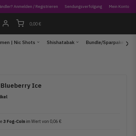
ändler? Anmelden / Registrieren
Sendungsverfolgung
Mein Konto
0,00 €
men | Nic Shots
Shishatabak
Bundle/Sparpaket
 Blueberry Ice
ikel
ie
3
Fog-Coin
im Wert von
0,06 €