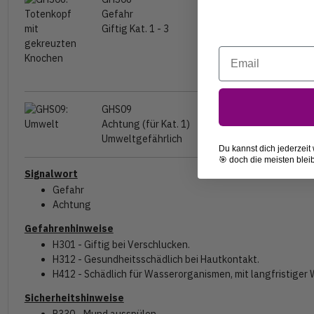
Gefahr
Giftig Kat. 1 - 3
Email
GHS09
Achtung (für Kat. 1)
Umweltgefährlich
Du kannst dich jederzeit
🎯 doch die meisten blei
Signalwort
Gefahr
Achtung
Gefahrenhinweise
H301 - Giftig bei Verschlucken.
H312 - Gesundheitsschädlich bei Hautkontakt.
H412 - Schädlich für Wasserorganismen, mit langfristiger 
Sicherheitshinweise