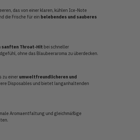
eren, das von einer klaren, kühlen Ice-Note
nd die Frische für ein
belebendes und sauberes
 sanften Throat-Hit
bei schneller
ndgefühl, ohne das Blaubeeraroma zu überdecken.
s zu einer
umweltfreundlicheren und
hrere Disposables und bietet langanhaltenden
timale Aromaentfaltung und gleichmäßige
ten.