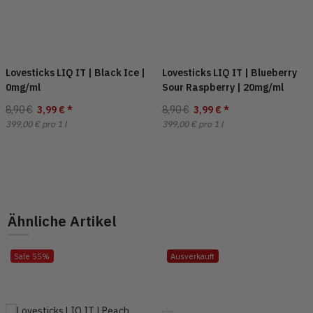
Lovesticks LIQ IT | Black Ice |
Lovesticks LIQ IT | Blueberry
0mg/ml
Sour Raspberry | 20mg/ml
8,90 €
3,99 €
*
8,90 €
3,99 €
*
399,00 € pro 1 l
399,00 € pro 1 l
Ähnliche Artikel
Sale 55%
Ausverkauft