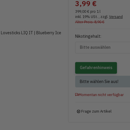
3,99 €
399,00 € pro 1 l
inkl. 19% USt. , zzgl.
Versand
Alter Preis: 8,90 €
Nikotingehalt:
Bitte auswählen
Gefahrenhinweis
x
Bitte wählen Sie aus!
Momentan nicht verfügbar
Frage zum Artikel