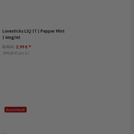
Lovesticks LIQ IT | Pepper Mint
| 6mg/ml
8,90 €
3,99 €
*
399,00 € pro 1 l
Ausverkauft