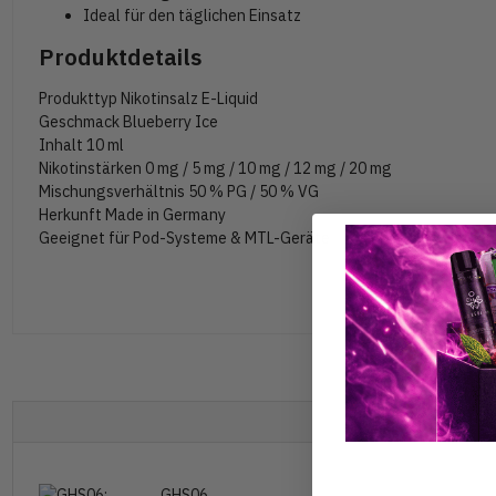
Ideal für den täglichen Einsatz
Produktdetails
Produkttyp
Nikotinsalz E-Liquid
Geschmack
Blueberry Ice
Inhalt
10 ml
Nikotinstärken
0 mg / 5 mg / 10 mg / 12 mg / 20 mg
Mischungsverhältnis
50 % PG / 50 % VG
Herkunft
Made in Germany
Geeignet für
Pod-Systeme & MTL-Geräte
GHS06